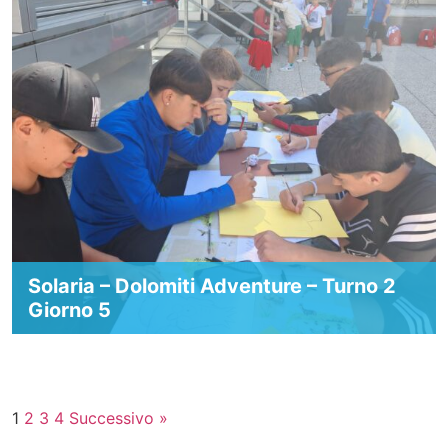
Solaria – Dolomiti Adventure – Turno 2
Giorno 5
1
2
3
4
Successivo »